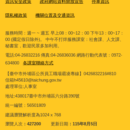
資訊安全政策
政府網站資料開放宣告
停車資訊
隱私權政策
機關位置及交通資訊
服務時間：週一 ~ 週五 早上08：00~12：00 下午13：00~17：
00 (國定假日除外)。 中午不打烊服務課室：社會課、人文課、
秘書室，歡迎民眾多加利用。
電話:04-26832216 傳真:04-26836036 網路行動代表號：0972-
634800
各課室聯絡方式
【臺中市外埔區公所員工職場霸凌專線】0426832216#810
信箱h45610@taichung.gov.tw
處理單位:人事室
地址:438017臺中市外埔區六分路390號
統一編號：56501809
建議瀏覽解析度為1024 x 768
瀏覽人次
427200
更新日期
115年8月5日