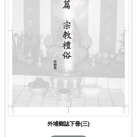
外埔鄉誌下冊(三)