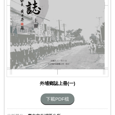
外埔鄉誌上冊(一)
下載PDF檔