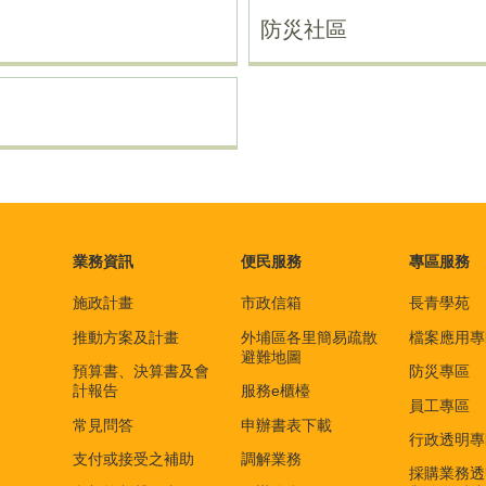
防災社區
業務資訊
便民服務
專區服務
施政計畫
市政信箱
長青學苑
推動方案及計畫
外埔區各里簡易疏散
檔案應用專
避難地圖
預算書、決算書及會
防災專區
計報告
服務e櫃檯
員工專區
常見問答
申辦書表下載
行政透明專
支付或接受之補助
調解業務
採購業務透