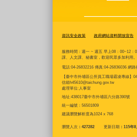
資訊安全政策
政府網站資料開放宣告
服務時間：週一 ~ 週五 早上08：00~12：
課、人文課、秘書室，歡迎民眾多加利用
電話:04-26832216 傳真:04-26836036
【臺中市外埔區公所員工職場霸凌專線】04268
信箱h45610@taichung.gov.tw
處理單位:人事室
地址:438017臺中市外埔區六分路390號
統一編號：56501809
建議瀏覽解析度為1024 x 768
瀏覽人次
427282
更新日期
115年