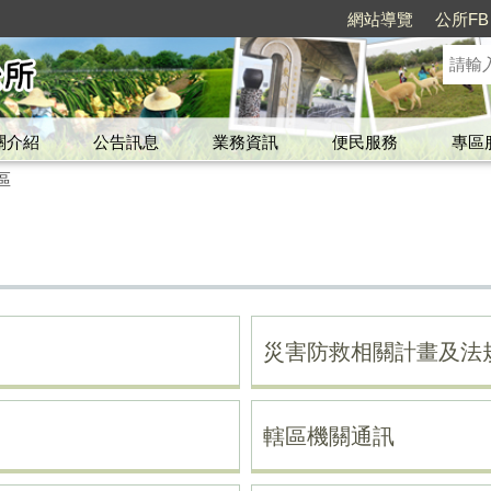
網站導覽
公所FB
關介紹
公告訊息
業務資訊
便民服務
專區
區
災害防救相關計畫及法
轄區機關通訊