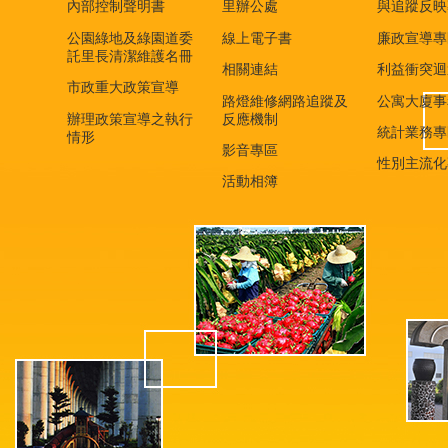
內部控制聲明書
里辦公處
與追蹤反映
公園綠地及綠園道委
線上電子書
廉政宣導專
託里長清潔維護名冊
相關連結
利益衝突迴
市政重大政策宣導
路燈維修網路追蹤及
公寓大廈事
辦理政策宣導之執行
反應機制
統計業務專
情形
影音專區
性別主流化
活動相簿