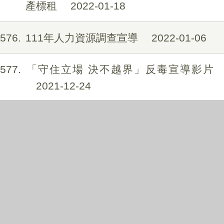
產標租
2022-01-18
576
111年人力資源調查宣導
2022-01-06
577
「守住立場 決不越界」反毒宣導影片
2021-12-24
578
一頁式網站購物糾紛多」海報及「勇敢
說不債不纏身」海報宣導
2021-12-16
579
2021彰化社頭織襪芭樂節
2021-12-07
580
宜蘭縣五結鄉公所110年11月2日五香清
字第1100018538號公告
2021-12-04