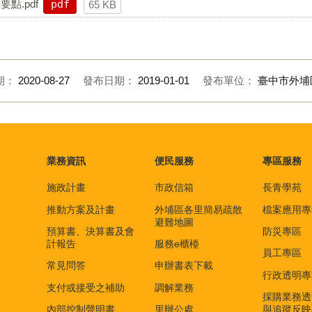
點.pdf
pdf
65 KB
期：
2020-08-27
發布日期：
2019-01-01
發布單位：
臺中市外埔
業務資訊
便民服務
專區服務
施政計畫
市政信箱
長青學苑
推動方案及計畫
外埔區各里簡易疏散
檔案應用專
避難地圖
預算書、決算書及會
防災專區
計報告
服務e櫃檯
員工專區
常見問答
申辦書表下載
行政透明專
支付或接受之補助
調解業務
採購業務透
內部控制聲明書
里辦公處
與追蹤反映