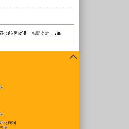
區公所‧民政課
點閱次數：
788
區
區
明化機制
專區