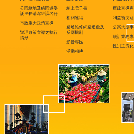
公園綠地及綠園道委
線上電子書
廉政宣導專
託里長清潔維護名冊
相關連結
利益衝突迴
市政重大政策宣導
路燈維修網路追蹤及
公寓大廈事
辦理政策宣導之執行
反應機制
統計業務專
情形
影音專區
性別主流化
活動相簿