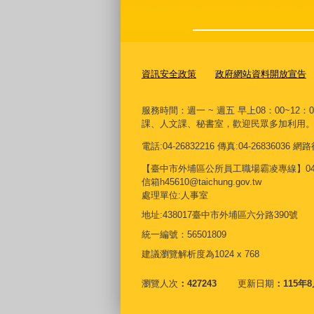
資訊安全政策
政府網站資料開放宣告
服務時間：週一 ~ 週五 早上08：00~12：
課、人文課、秘書室，歡迎民眾多加利用
電話:04-26832216 傳真:04-26836036
【臺中市外埔區公所員工職場霸凌專線】04268
信箱h45610@taichung.gov.tw
處理單位:人事室
地址:438017臺中市外埔區六分路390號
統一編號：56501809
建議瀏覽解析度為1024 x 768
瀏覽人次
427243
更新日期
115年