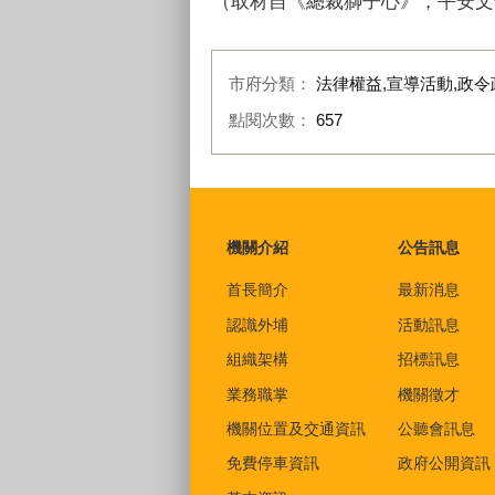
（取材自《總裁獅子心》，平安文
市府分類：
法律權益,宣導活動,政令
點閱次數：
657
:::
機關介紹
公告訊息
首長簡介
最新消息
認識外埔
活動訊息
組織架構
招標訊息
業務職掌
機關徵才
機關位置及交通資訊
公聽會訊息
免費停車資訊
政府公開資訊