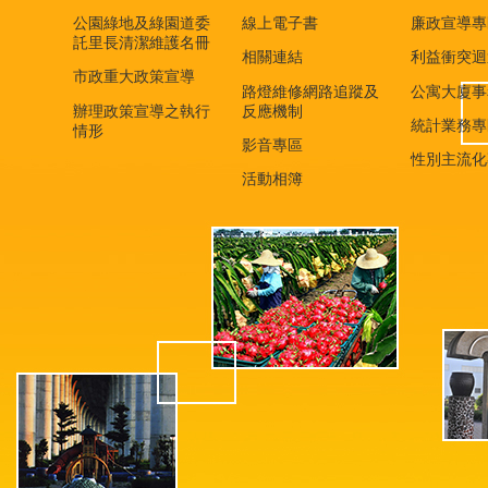
公園綠地及綠園道委
線上電子書
廉政宣導專
託里長清潔維護名冊
相關連結
利益衝突迴
市政重大政策宣導
路燈維修網路追蹤及
公寓大廈事
辦理政策宣導之執行
反應機制
統計業務專
情形
影音專區
性別主流化
活動相簿