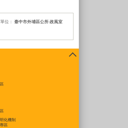
布單位：
臺中市外埔區公所‧政風室
區
區
明化機制
專區