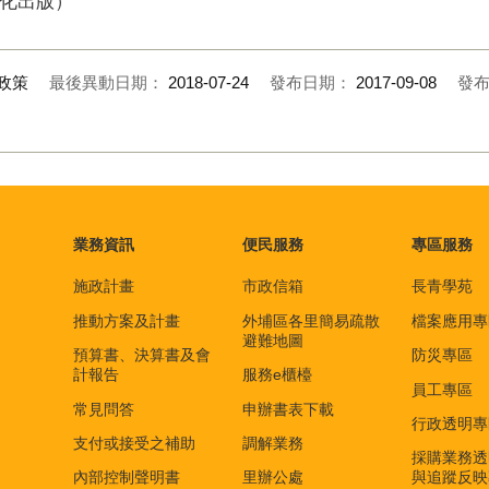
化出版）
政策
最後異動日期：
2018-07-24
發布日期：
2017-09-08
發
業務資訊
便民服務
專區服務
施政計畫
市政信箱
長青學苑
推動方案及計畫
外埔區各里簡易疏散
檔案應用專
避難地圖
預算書、決算書及會
防災專區
計報告
服務e櫃檯
員工專區
常見問答
申辦書表下載
行政透明專
支付或接受之補助
調解業務
採購業務透
內部控制聲明書
里辦公處
與追蹤反映