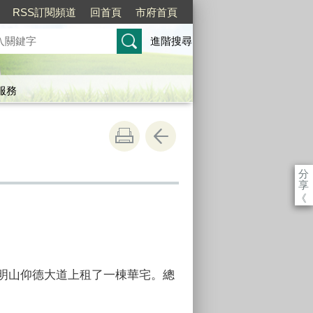
RSS訂閱頻道
回首頁
市府首頁
進階搜尋
服務
分
享
《
在陽明山仰德大道上租了一棟華宅。總