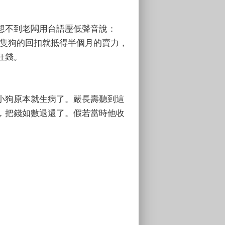
想不到老闆用台語壓低聲音說：
，一隻狗的回扣就抵得半個月的賣力，
枉錢。
小狗原本就生病了。嚴長壽聽到這
，把錢如數退還了。假若當時他收