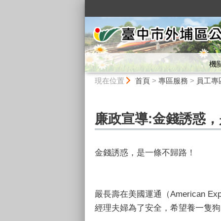
:::
機
:::
現在位置
首頁
>
專區服務
>
員工專
廉政宣導:金錢誘惑
金錢誘惑，是一條不歸路！
嚴長壽在美國運通（American
經理夫婦為了安全，希望養一隻狗