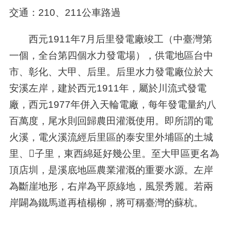
交通：210、211公車路過
西元1911年7月后里發電廠竣工（中臺灣第
一個，全台第四個水力發電場），供電地區台中
市、彰化、大甲、后里。后里水力發電廠位於大
安溪左岸，建於西元1911年，屬於川流式發電
廠，西元1977年併入天輪電廠，每年發電量約八
百萬度，尾水則回歸農田灌溉使用。即所謂的電
火溪，電火溪流經后里區的泰安里外埔區的土城
里、子里，東西綿延好幾公里。至大甲區更名為
頂店圳，是溪底地區農業灌溉的重要水源。左岸
為斷崖地形，右岸為平原綠地，風景秀麗。若兩
岸闢為鐵馬道再植楊柳，將可稱臺灣的蘇杭。