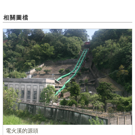
相關圖檔
電火溪的源頭