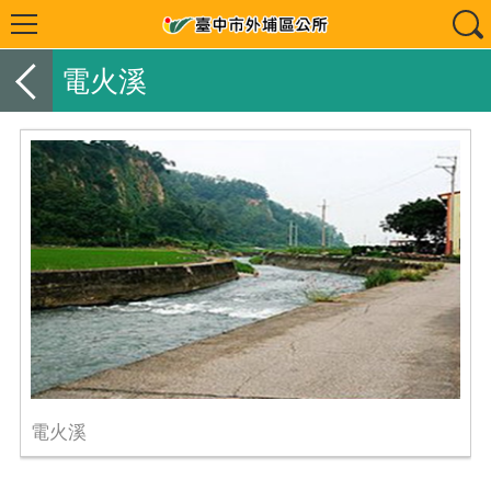
電火溪
電火溪