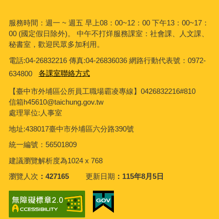
服務時間：週一 ~ 週五 早上08：00~12：00 下午13：00~17：
00 (國定假日除外)。 中午不打烊服務課室：社會課、人文課、
秘書室，歡迎民眾多加利用。
電話:04-26832216 傳真:04-26836036 網路行動代表號：0972-
634800
各課室聯絡方式
【臺中市外埔區公所員工職場霸凌專線】0426832216#810
信箱h45610@taichung.gov.tw
處理單位:人事室
地址:438017臺中市外埔區六分路390號
統一編號：56501809
建議瀏覽解析度為1024 x 768
瀏覽人次
427165
更新日期
115年8月5日