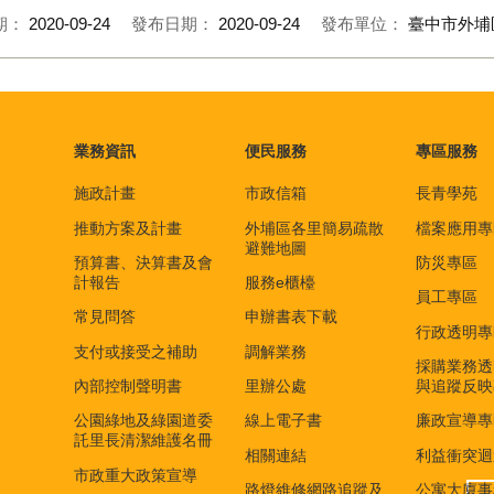
期：
2020-09-24
發布日期：
2020-09-24
發布單位：
臺中市外埔
業務資訊
便民服務
專區服務
施政計畫
市政信箱
長青學苑
推動方案及計畫
外埔區各里簡易疏散
檔案應用專
避難地圖
預算書、決算書及會
防災專區
計報告
服務e櫃檯
員工專區
常見問答
申辦書表下載
行政透明專
支付或接受之補助
調解業務
採購業務透
內部控制聲明書
里辦公處
與追蹤反映
公園綠地及綠園道委
線上電子書
廉政宣導專
託里長清潔維護名冊
相關連結
利益衝突迴
市政重大政策宣導
路燈維修網路追蹤及
公寓大廈事