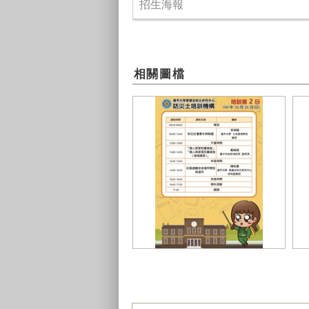
招生海報
相關圖檔
課程表2
課