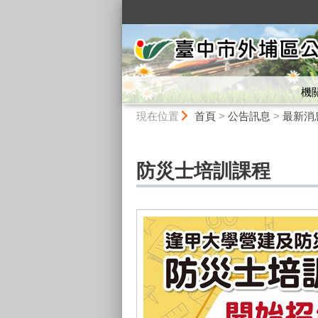
:::
機
:::
現在位置
首頁
>
公告訊息
>
最新消
防災士培訓課程