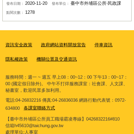
2020-11-20
臺中市外埔區公所‧民政課
發布日期：
發布單位：
1278
點閱次數：
資訊安全政策
政府網站資料開放宣告
停車資訊
隱私權政策
機關位置及交通資訊
服務時間：週一 ~ 週五 早上08：00~12：00 下午13：00~17：
00 (國定假日除外)。 中午不打烊服務課室：社會課、人文課、
秘書室，歡迎民眾多加利用。
電話:04-26832216 傳真:04-26836036 網路行動代表號：0972-
634800
各課室聯絡方式
【臺中市外埔區公所員工職場霸凌專線】0426832216#810
信箱h45610@taichung.gov.tw
處理單位:人事室