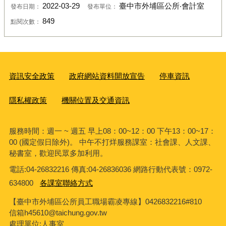
2022-03-29
臺中市外埔區公所‧會計室
發布日期：
發布單位：
849
點閱次數：
資訊安全政策
政府網站資料開放宣告
停車資訊
隱私權政策
機關位置及交通資訊
服務時間：週一 ~ 週五 早上08：00~12：00 下午13：00~17：
00 (國定假日除外)。 中午不打烊服務課室：社會課、人文課、
秘書室，歡迎民眾多加利用。
電話:04-26832216 傳真:04-26836036 網路行動代表號：0972-
634800
各課室聯絡方式
【臺中市外埔區公所員工職場霸凌專線】0426832216#810
信箱h45610@taichung.gov.tw
處理單位:人事室