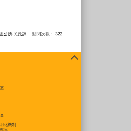
區公所‧民政課
點閱次數：
322
區
區
明化機制
專區