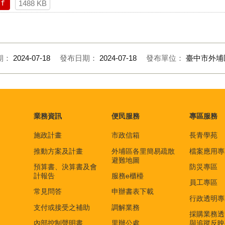
df
1488 KB
期：
2024-07-18
發布日期：
2024-07-18
發布單位：
臺中市外埔
業務資訊
便民服務
專區服務
施政計畫
市政信箱
長青學苑
推動方案及計畫
外埔區各里簡易疏散
檔案應用專
避難地圖
預算書、決算書及會
防災專區
計報告
服務e櫃檯
員工專區
常見問答
申辦書表下載
行政透明專
支付或接受之補助
調解業務
採購業務透
內部控制聲明書
里辦公處
與追蹤反映