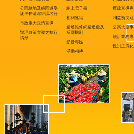
公園綠地及綠園道委
線上電子書
廉政宣導專
託里長清潔維護名冊
相關連結
利益衝突迴
市政重大政策宣導
路燈維修網路追蹤及
公寓大廈事
辦理政策宣導之執行
反應機制
統計業務專
情形
影音專區
性別主流化
活動相簿