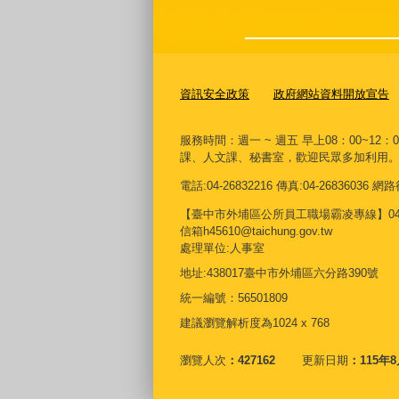
資訊安全政策
政府網站資料開放宣告
服務時間：週一 ~ 週五 早上08：00~12：
課、人文課、秘書室，歡迎民眾多加利用
電話:04-26832216 傳真:04-26836036
【臺中市外埔區公所員工職場霸凌專線】04268
信箱h45610@taichung.gov.tw
處理單位:人事室
地址:438017臺中市外埔區六分路390號
統一編號：56501809
建議瀏覽解析度為1024 x 768
瀏覽人次
427162
更新日期
115年