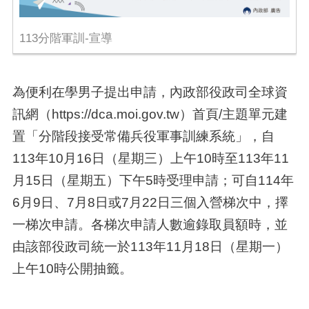
113分階軍訓-宣導
為便利在學男子提出申請，內政部役政司全球資
訊網（
https://dca.moi.gov.tw
）首頁
/
主題單元建
置「分階段接受常備兵役軍事訓練系統」，自
113
年
10
月
16
日（星期三）上午
10
時至
113
年
11
月
15
日（星期五）下午
5
時受理申請；可自
114
年
6
月
9
日、
7
月
8
日或
7
月
22
日三個入營梯次中，擇
一梯次申請。各梯次申請人數逾錄取員額時，並
由該部役政司統一於
113
年
11
月
18
日（星期一）
上午
10
時公開抽籤。