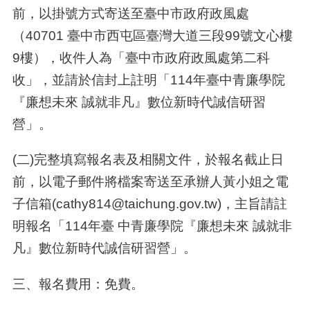
前，以掛號方式寄送至臺中市政府政風處
（
40701
臺中市西屯區臺灣大道三段
99
號文心樓
9
樓），收件人為「臺中市政府政風處第二科
收」，並請於信封上註明「
114
年臺中青廉學院
『廉想未來 誠就非凡』數位新時代誠信研習
營」。
(
二
)
完整填寫報名表及相關文件，於報名截止日
前，以電子郵件將檔案寄送至承辦人黃小姐之電
子信箱
(cathy814@taichung.gov.tw)
，主旨請註
明報名「
114
年臺 中青廉學院『廉想未來 誠就非
凡』數位新時代誠信研習營」。
三、報名費用：免費。