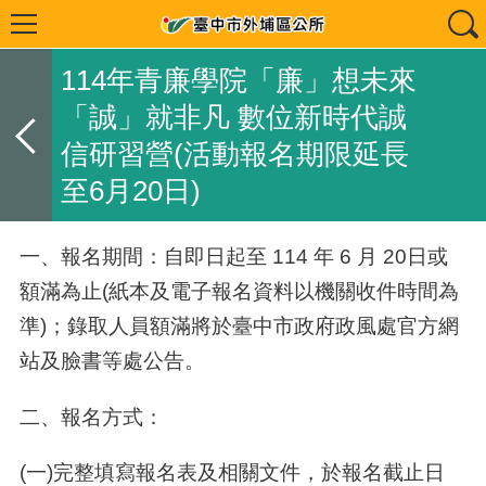
114年青廉學院「廉」想未來
「誠」就非凡 數位新時代誠
信研習營(活動報名期限延長
至6月20日)
一、報名期間：自即日起至
114
年
6
月
20
日或
額滿為止
(
紙本及電子報名資料以機關收件時間為
準
)
；錄取人員額滿將於臺中市政府政風處官方網
站及臉書等處公告。
二、報名方式：
(
一
)
完整填寫報名表及相關文件，於報名截止日