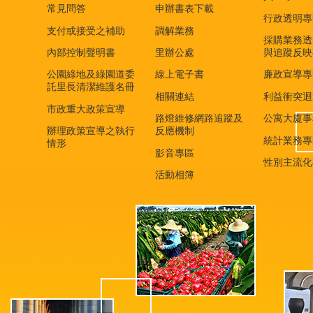
常見問答
申辦書表下載
行政透明專
支付或接受之補助
調解業務
採購業務透
內部控制聲明書
里辦公處
與追蹤反映
公園綠地及綠園道委
線上電子書
廉政宣導專
託里長清潔維護名冊
相關連結
利益衝突迴
市政重大政策宣導
路燈維修網路追蹤及
公寓大廈事
辦理政策宣導之執行
反應機制
統計業務專
情形
影音專區
性別主流化
活動相簿