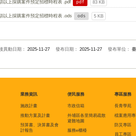
以上採購案件預定招標時程表 .pdf
pdf
83 KB
以上採購案件預定招標時程表 .ods
ods
5 KB
後異動日期：
2025-11-27
發布日期：
2025-11-27
發布單位：
業務資訊
便民服務
專區服務
施政計畫
市政信箱
長青學苑
推動方案及計畫
外埔區各里簡易疏散
檔案應用專
避難地圖
預算書、決算書及會
防災專區
計報告
服務e櫃檯
員工專區