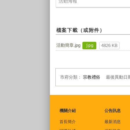
活動海報
檔案下載（或附件）
活動簡章.jpg
jpg
4826 KB
市府分類：
宗教禮俗
最後異動日
:::
機關介紹
公告訊息
首長簡介
最新消息