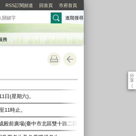
RSS訂閱頻道
回首頁
市府首頁
進階搜尋
服務
分
享
《
11日(星期六)。
至11時止。
殿前廣場(臺中市北區雙十路二段30號)。