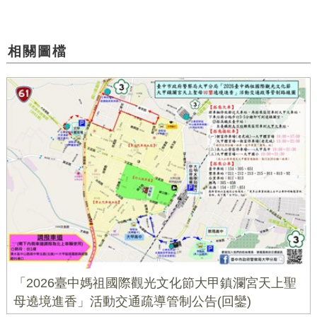
相關圖檔
「2026臺中媽祖國際觀光文化節大甲鎮瀾宮天上聖
母遶境進香」活動交通疏導管制公告(回鑾)