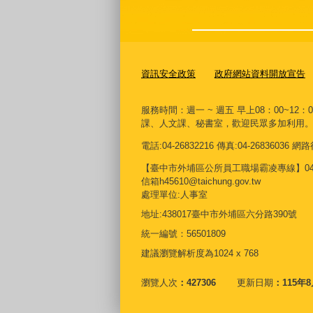
資訊安全政策
政府網站資料開放宣告
服務時間：週一 ~ 週五 早上08：00~12：
課、人文課、秘書室，歡迎民眾多加利用
電話:04-26832216 傳真:04-26836036
【臺中市外埔區公所員工職場霸凌專線】04268
信箱h45610@taichung.gov.tw
處理單位:人事室
地址:438017臺中市外埔區六分路390號
統一編號：56501809
建議瀏覽解析度為1024 x 768
瀏覽人次
427306
更新日期
115年