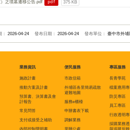
之墳墓遷移公告.pdf
pdf
375 KB
期：
2026-04-24
發布日期：
2026-04-24
發布單位：
臺中市外埔
業務資訊
便民服務
專區服務
施政計畫
市政信箱
長青學苑
推動方案及計畫
外埔區各里簡易疏散
檔案應用專
避難地圖
預算書、決算書及會
防災專區
計報告
服務e櫃檯
員工專區
常見問答
申辦書表下載
行政透明專
支付或接受之補助
調解業務
採購業務透
內部控制聲明書
里辦公處
與追蹤反映