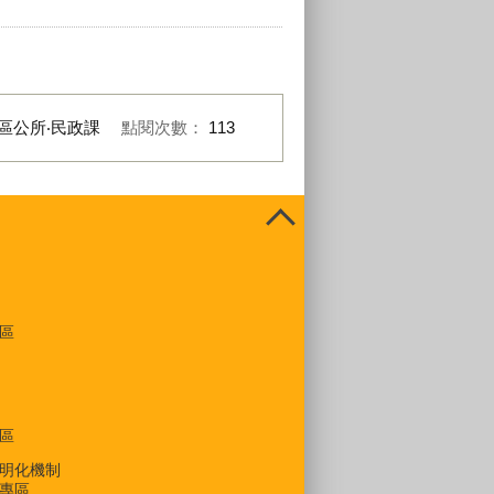
區公所‧民政課
點閱次數：
113
區
區
明化機制
專區