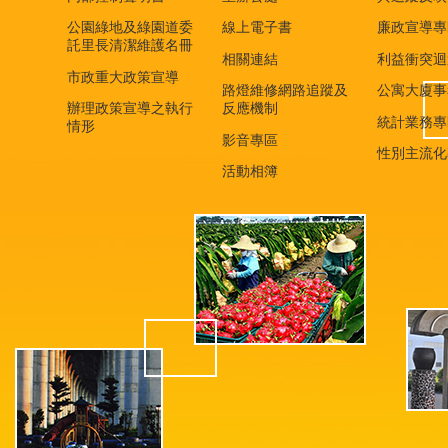
公園綠地及綠園道委
線上電子書
廉政宣導專
託里長清潔維護名冊
相關連結
利益衝突迴
市政重大政策宣導
路燈維修網路追蹤及
公寓大廈事
辦理政策宣導之執行
反應機制
統計業務專
情形
影音專區
性別主流化
活動相簿