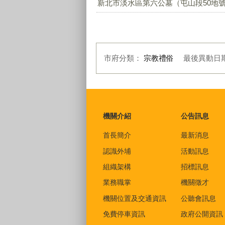
新北市淡水區第六公墓（屯山段50地號）
市府分類：
宗教禮俗
最後異動日
:::
機關介紹
公告訊息
首長簡介
最新消息
認識外埔
活動訊息
組織架構
招標訊息
業務職掌
機關徵才
機關位置及交通資訊
公聽會訊息
免費停車資訊
政府公開資訊