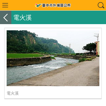
電火溪
電火溪