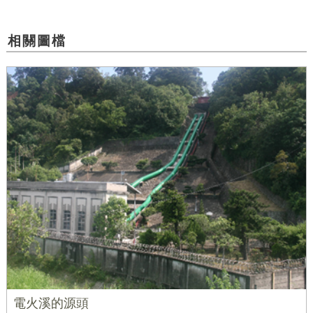
相關圖檔
電火溪的源頭