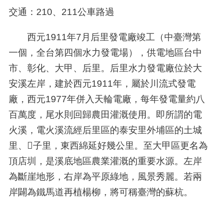
交通：210、211公車路過
西元1911年7月后里發電廠竣工（中臺灣第
一個，全台第四個水力發電場），供電地區台中
市、彰化、大甲、后里。后里水力發電廠位於大
安溪左岸，建於西元1911年，屬於川流式發電
廠，西元1977年併入天輪電廠，每年發電量約八
百萬度，尾水則回歸農田灌溉使用。即所謂的電
火溪，電火溪流經后里區的泰安里外埔區的土城
里、子里，東西綿延好幾公里。至大甲區更名為
頂店圳，是溪底地區農業灌溉的重要水源。左岸
為斷崖地形，右岸為平原綠地，風景秀麗。若兩
岸闢為鐵馬道再植楊柳，將可稱臺灣的蘇杭。