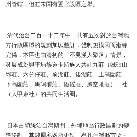
州管轄，但並未聞有置官設區之舉。
清代治台二百一十二年中，共有五次對於台灣地
方行政區域的規劃加以釐訂，體制規模因而漸臻
完備，本區也由清初的「不見漢人聚落」情景，
發展成為與平埔族道卡斯族人共計九莊（鐵砧山
腳莊、六分仔莊、前湖莊、後湖莊、上高園莊、
下高園莊、馬鳴埔莊、磁磘莊、風空吼莊）一社
（大甲東社）的共同生活圈。
日本占領統治台灣期間，外埔地區行政區劃的變
遷紛亂，其隸屬亦多所更迭。舉凡台灣縣苗栗三