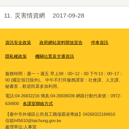
11
災害情資網
2017-09-28
資訊安全政策
政府網站資料開放宣告
停車資訊
隱私權政策
機關位置及交通資訊
服務時間：週一 ~ 週五 早上08：00~12：00 下午13：00~17：
00 (國定假日除外)。 中午不打烊服務課室：社會課、人文課、
秘書室，歡迎民眾多加利用。
電話:04-26832216 傳真:04-26836036 網路行動代表號：0972-
634800
各課室聯絡方式
【臺中市外埔區公所員工職場霸凌專線】0426832216#810
信箱h45610@taichung.gov.tw
處理單位:人事室