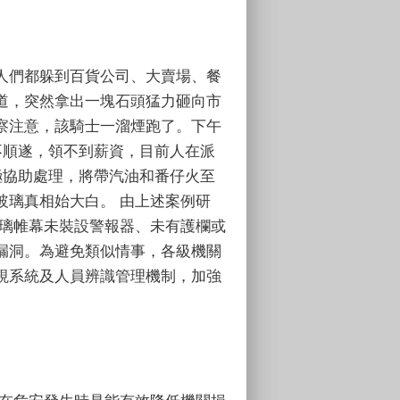
人們都躲到百貨公司、大賣場、餐
道，突然拿出一塊石頭猛力砸向市
察注意，該騎士一溜煙跑了。下午
不順遂，領不到薪資，目前人在派
極協助處理，將帶汽油和番仔火至
玻璃真相始大白。 由上述案例研
玻璃帷幕未裝設警報器、未有護欄或
漏洞。為避免類似情事，各級機關
視系統及人員辨識管理機制，加強