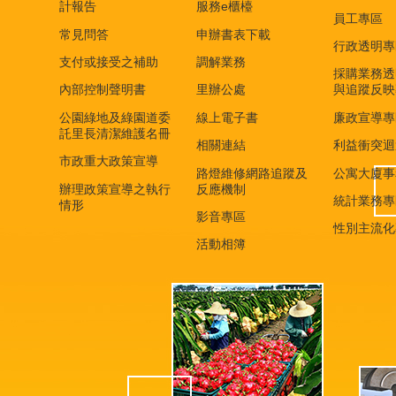
計報告
服務e櫃檯
員工專區
常見問答
申辦書表下載
行政透明專
支付或接受之補助
調解業務
採購業務透
內部控制聲明書
里辦公處
與追蹤反映
公園綠地及綠園道委
線上電子書
廉政宣導專
託里長清潔維護名冊
相關連結
利益衝突迴
市政重大政策宣導
路燈維修網路追蹤及
公寓大廈事
辦理政策宣導之執行
反應機制
統計業務專
情形
影音專區
性別主流化
活動相簿