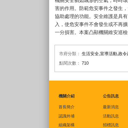
機關安全猶如飄渺的空氣，時時環
害的作用。防範危安事件之發生，
協助處理的功能。安全維護是具有
入，使危安事件不會發生或不再擴
一分損害。本案凸顯機關維安巡檢
市府分類：
生活安全,宣導活動,政令
點閱次數：
710
:::
機關介紹
公告訊息
首長簡介
最新消息
認識外埔
活動訊息
組織架構
招標訊息