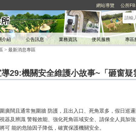
網站導覽
公所FB
關介紹
公告訊息
業務資訊
便民服務
專區
區
>
最新消息專區
宣導29:機關安全維護小故事~「砸窗疑
圍廣闊且通常無圍牆 防護，且出入口、死角眾多，假日巡
視器及辨識 警報效能、強化死角區域安全、請保全人員加
將可 能的危險因子降低，確實保護機關安全。