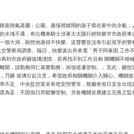
路面熱氣蒸騰，公園、廣場裡嬉鬧的孩子窩在家中吹冷氣，
的水洩不通，有位機車騎士頂著大太陽行經快樂市市政府車
一個大洞，顯然他過得不快樂。這聲響並沒有引起巡孚的警
送交警察局調查。隔日，快樂派出所來電「男子阿泰因 工作
將再到市政府砸玻璃洩憤，若再找不到工作且相 關機關不積
離開，請勤務同仁落實勤務，加強巡邏管制。」至此，砸毀
，乃砸 玻璃引起注意，希望政府相關機關介入關心。機關
率不足、中央監控室未有危安預警等，致廳舍假日安全出現
度為妥，不因假日而鬆懈管制。另各機關並應建立完善之監