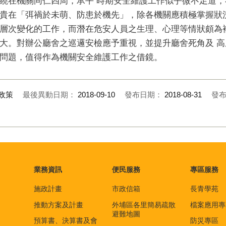
繞在機關同仁四周，承平 時期安全維護工作似乎微不足道
貴在「弭禍於未萌、防患於機先」，除各機關應積極掌握狀
層次變化的工作，而潛在危安人員之生理、心理等情狀頗為
大。對辦公廳舍之巡邏安檢應予重視，並提升廳舍死角及 
問題，值得作為機關安全維護工作之借鏡。
政策
最後異動日期：
2018-09-10
發布日期：
2018-08-31
發
業務資訊
便民服務
專區服務
施政計畫
市政信箱
長青學苑
推動方案及計畫
外埔區各里簡易疏散
檔案應用專
避難地圖
預算書、決算書及會
防災專區