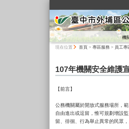
:::
機
:::
現在位置
首頁
>
專區服務
>
員工專
107年機關安全維護
【前言】
公務機關屬於開放式服務場所，範
自由進出或逗留，惟可規劃增設監
留、徘徊、行為舉止異常的民眾，