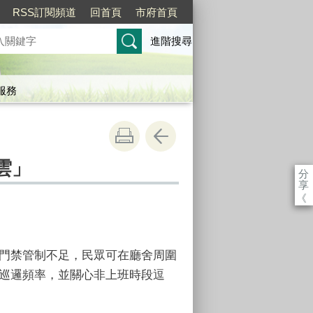
RSS訂閱頻道
回首頁
市府首頁
進階搜尋
服務
雲」
分
享
《
邏門禁管制不足，民眾可在廳舍周圍
強巡邏頻率，並關心非上班時段逗