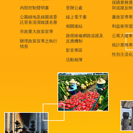
採購業務透
內部控制聲明書
里辦公處
與追蹤反映
公園綠地及綠園道委
線上電子書
廉政宣導專
託里長清潔維護名冊
相關連結
利益衝突迴
市政重大政策宣導
路燈維修網路追蹤及
公寓大廈事
辦理政策宣導之執行
反應機制
統計業務專
情形
影音專區
性別主流化
活動相簿