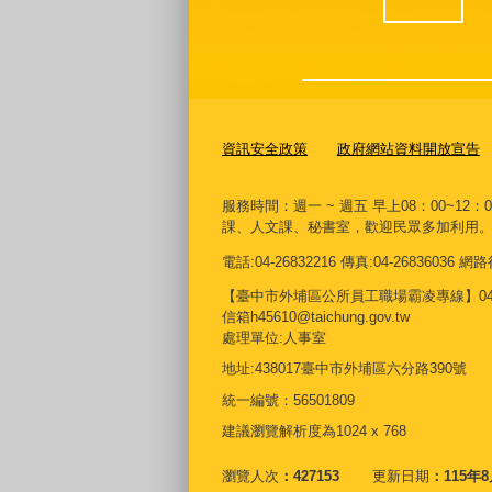
資訊安全政策
政府網站資料開放宣告
服務時間：週一 ~ 週五 早上08：00~12：
課、人文課、秘書室，歡迎民眾多加利用
電話:04-26832216 傳真:04-26836036
【臺中市外埔區公所員工職場霸凌專線】04268
信箱h45610@taichung.gov.tw
處理單位:人事室
地址:438017臺中市外埔區六分路390號
統一編號：56501809
建議瀏覽解析度為1024 x 768
瀏覽人次
427153
更新日期
115年