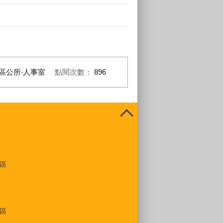
區公所‧人事室
點閱次數：
896
區
區