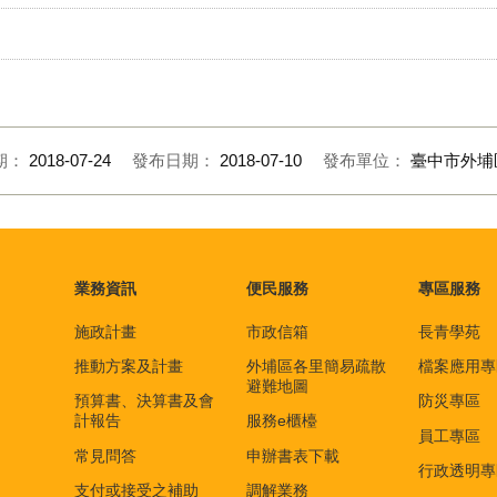
期：
2018-07-24
發布日期：
2018-07-10
發布單位：
臺中市外埔
業務資訊
便民服務
專區服務
施政計畫
市政信箱
長青學苑
推動方案及計畫
外埔區各里簡易疏散
檔案應用專
避難地圖
預算書、決算書及會
防災專區
計報告
服務e櫃檯
員工專區
常見問答
申辦書表下載
行政透明專
支付或接受之補助
調解業務