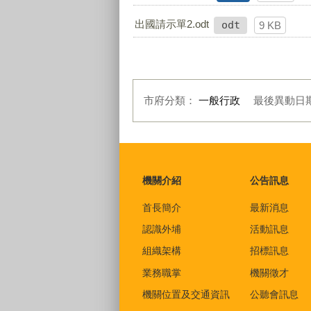
出國請示單2.odt
odt
9 KB
市府分類：
一般行政
最後異動日
:::
機關介紹
公告訊息
首長簡介
最新消息
認識外埔
活動訊息
組織架構
招標訊息
業務職掌
機關徵才
機關位置及交通資訊
公聽會訊息