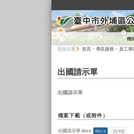
:::
機
:::
現在位置
首頁
>
專區服務
>
員工專
出國請示單
出國請示單
檔案下載（或附件）
出國請示單.docx
docx
18 KB